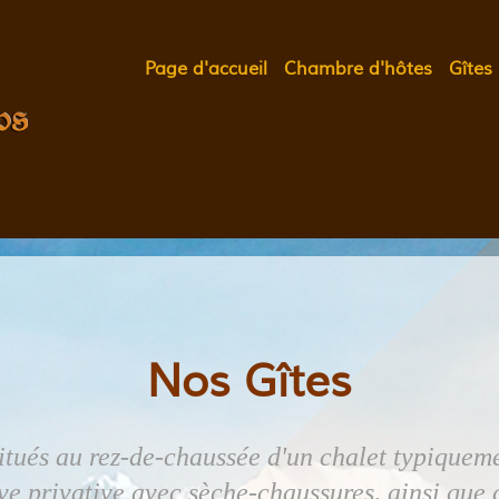
Page d'accueil
Chambre d'hôtes
Gîtes
Nos Gîtes
situés au rez-de-chaussée d'un chalet typique
ve privative avec sèche-chaussures, ainsi que d