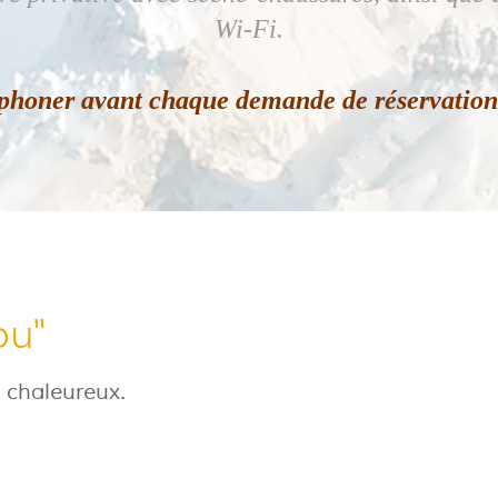
Wi-Fi.
éphoner avant chaque demande de réservation 
ou"
 chaleureux.